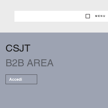
MENU
CSJT
B2B AREA
Accedi