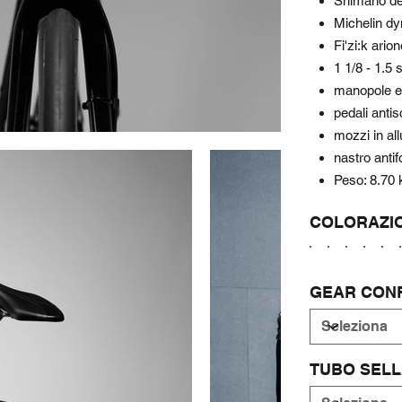
Shimano deo
Michelin dy
Fi'zi:k arion
1 1/8 - 1.5 
manopole e
pedali antis
mozzi in all
nastro antif
Peso: 8.70 
COLORAZI
GEAR CON
TUBO SELL