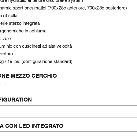
re hydraulic anteriore disc brake system
namic sport pneumatici (700x28c anteriore, 700x28c posteriore)
e r3 sella
serie sterzo integrata
rgonomiche in schiuma
civolo
uminio con cuscinetti ad alta velocità
oratura
kg / 19 lbs. (configurazione standard)
ONE MEZZO CERCHIO
FIGURATION
A CON LED INTEGRATO