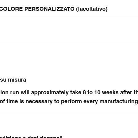
COLORE PERSONALIZZATO (facoltativo)
 su misura
on run will approximately take 8 to 10 weeks after t
 of time is necessary to perform every manufacturing
edizione e dazi doganali