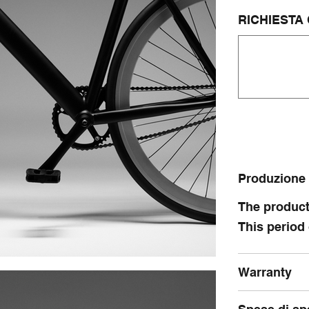
RICHIESTA 
Fino
a
500
caratteri.
Produzione
The producti
This period
Warranty
Spese di sp